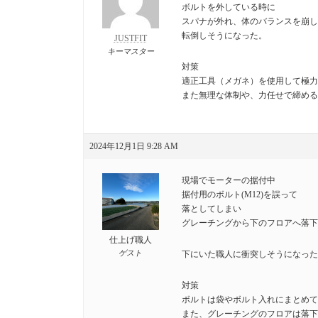
ボルトを外している時に
スパナが外れ、体のバランスを崩し
転倒しそうになった。
JUSTFIT
キーマスター
対策
適正工具（メガネ）を使用して極力
また無理な体制や、力任せで締める
2024年12月1日 9:28 AM
現場でモーターの据付中
据付用のボルト(M12)を誤って
落としてしまい
グレーチングから下のフロアへ落下
仕上げ職人
ゲスト
下にいた職人に衝突しそうになった
対策
ボルトは袋やボルト入れにまとめて
また、グレーチングのフロアは落下