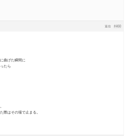
#460
返信
に曲げた瞬間に
ったら
。
際はその場で止まる。