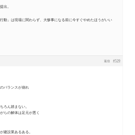
提出。
行動」は現場に関わらず、大惨事になる前に今すぐやめたほうがいい
#529
返信
のバランスが崩れ
ちろん踏まない。
がらの解体は足元が悪く
が建設業あるある。