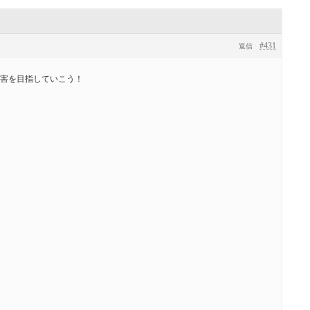
#431
返信
害を目指していこう！