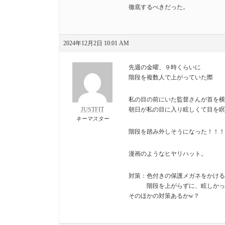
徹底するべきだった。
2024年12月2日 10:01 AM
先週の金曜、９時くらいに
階段を複数人で上がっていた際
私の目の前にいた監督さんが首を横
JUSTFIT
朝日が私の目に入り眩しくて目を瞑
キーマスター
階段を踏み外しそうになった！！！
漫画のようなヒヤリハット。
対策：色付きの保護メガネをかける
階段を上がらずに、眩しかった
そのほかの対策あるかw？