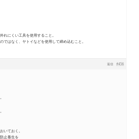
外れにくい工具を使用すること。
のではなく、ヤトイなどを使用して締め込むこと。
#456
返信
。
。
おいておく。
防止養生を