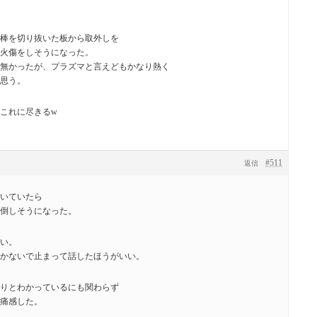
棒を切り抜いた板から取外しを
火傷をしそうになった。
無かったが、プラズマと言えどもかなり熱く
思う。
これに尽きるw
#511
返信
いていたら
倒しそうになった。
い。
かないで止まって話したほうがいい。
りとわかっているにも関わらず
痛感した。