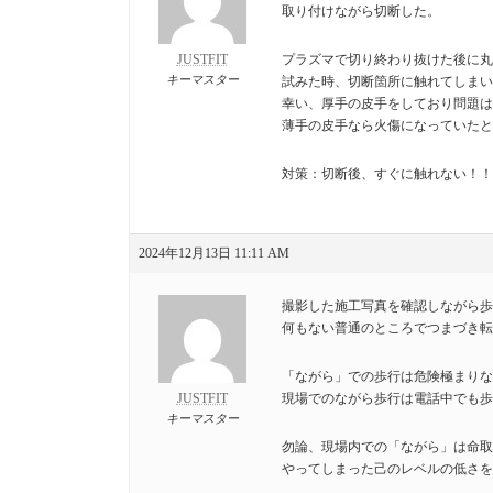
取り付けながら切断した。
JUSTFIT
プラズマで切り終わり抜けた後に丸
キーマスター
試みた時、切断箇所に触れてしまい
幸い、厚手の皮手をしており問題は
薄手の皮手なら火傷になっていたと
対策：切断後、すぐに触れない！！
2024年12月13日 11:11 AM
撮影した施工写真を確認しながら歩
何もない普通のところでつまづき転
「ながら」での歩行は危険極まりな
JUSTFIT
現場でのながら歩行は電話中でも歩
キーマスター
勿論、現場内での「ながら」は命取
やってしまった己のレベルの低さを