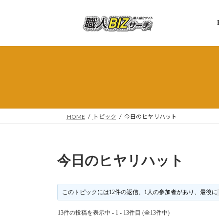
コ
ナ
ン
ビ
テ
ゲ
ン
ー
ツ
シ
へ
ョ
ス
ン
キ
に
ッ
移
プ
動
HOME
トピック
今日のヒヤリハット
今日のヒヤリハット
このトピックには12件の返信、1人の参加者があり、最後に
13件の投稿を表示中 - 1 - 13件目 (全13件中)