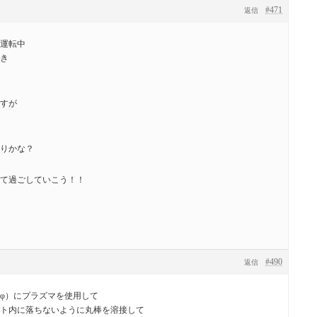
#471
返信
運転中
き
すが
りかな？
て過ごしていこう！！
#490
返信
φ）にプラズマを使用して
ト内に落ちないように丸棒を溶接して