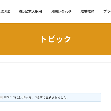
HOME
職BIZ求人採用
お問い合わせ
取材依頼
プラ
トピック
JUSTFIT
により
8ヶ月、 3週前
に更新されました。